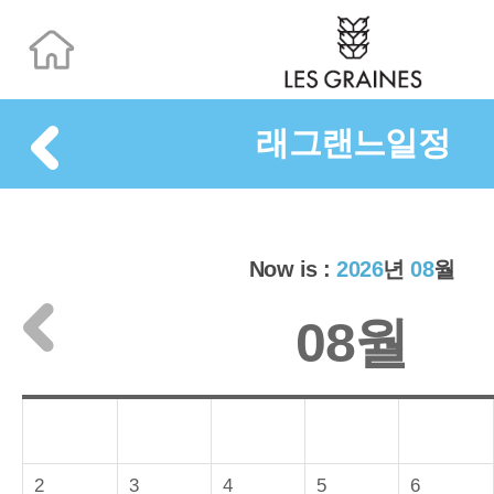
래그랜느일정
Now is :
2026
년
08
월
08월
2
3
4
5
6