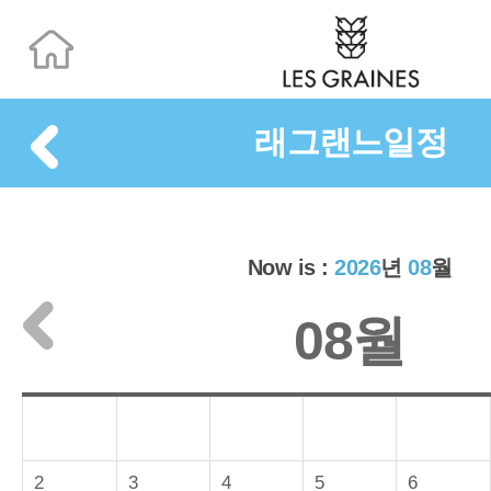
래그랜느일정
Now is :
2026
년
08
월
08월
2
3
4
5
6