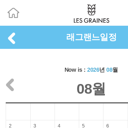
래그랜느일정
Now is :
2026
년
08
월
08월
2
3
4
5
6