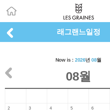
래그랜느일정
Now is :
2026
년
08
월
08월
2
3
4
5
6